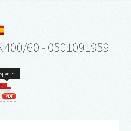
PN400/60 - 0501091959
spanhol