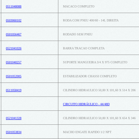
0511048088
MACACO COMPLETO
0503060102
RODA COM PNEU 400/60 - 14L DIREITA
0501056467
RODADO SEM PNEU
0521041026
BARRA TRACAO COMPLETA
0501040257
SUPORTE MANGUEIRA 3/4 X 975 COMPLETO
0501052005
ESTABILIZADOR CHASSI COMPLETO
0511058419
CILINDRO HIDRAULICO 50,80 X 101,60 X 514 X 206
CIRCUITO HIDRÁULICO - 44/48D
0521041328
CILINDRO HIDRAULICO 50,80 X 101,60 X 654 X 346
0501053834
MACHO ENGATE RAPIDO 1/2 NPT