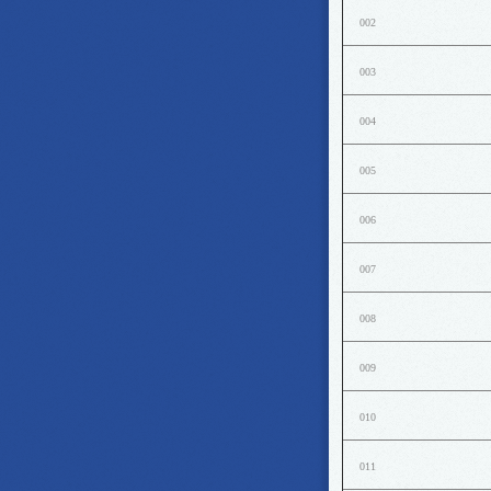
002
003
004
005
006
007
008
009
010
011