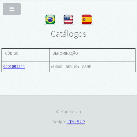
Catálogos
CÓDIGO
DENOMINAÇÃO
0501091244
(S-0802 - REV. 00) - CAHF
© Marchesan
Design:
HTML5 UP