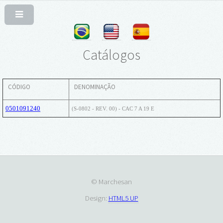
Catálogos
CÓDIGO
DENOMINAÇÃO
0501091240
(S-0802 - REV. 00) - CAC 7 A 19 E
© Marchesan
Design:
HTML5 UP