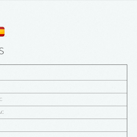
s
AC
AC