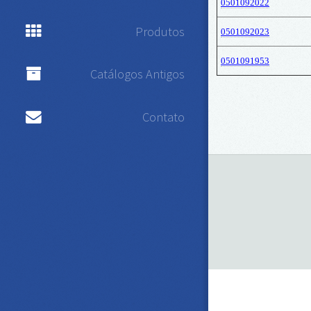
0501092022
Produtos
0501092023
0501091953
Catálogos Antigos
Contato