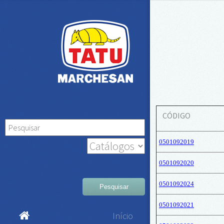
CÓDIGO
0501092019
0501092020
0501092024
Pesquisar
0501092021
Início